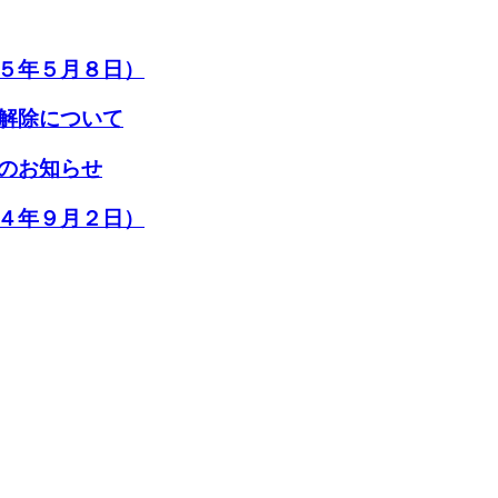
５年５月８日）
解除について
のお知らせ
４年９月２日）